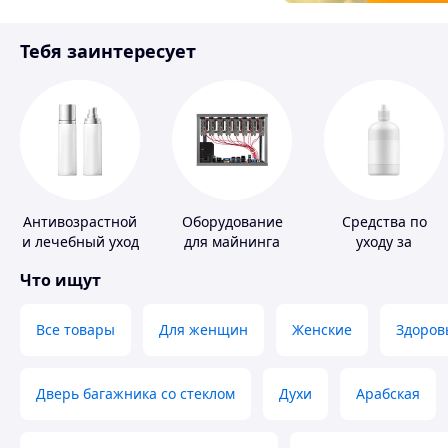
Товары для детей
Тебя заинтересует
Инструмент
Антивозрастной
Оборудование
Средства по
и лечебный уход
для майнинга
уходу за
за кожей
контактными
Что ищут
линзами
Все товары
Для женщин
Женские
Здоров
Дверь багажника со стеклом
Духи
Арабская