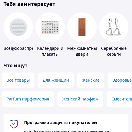
Тебя заинтересует
Воздухораспределители
Календари и
Межкомнатные
Серебряные
плакаты
двери
серьги
Что ищут
Все товары
Для женщин
Женские
Здоровье
Parfum парфюмерия
Женский парфюм
Смесител
Программа защиты покупателей
satu.kz
предоставляет защиту покупок до